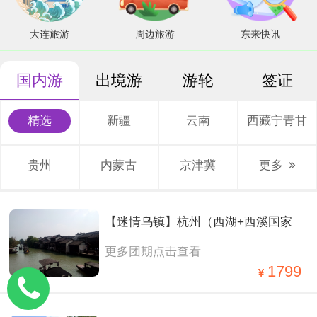
大连旅游
周边旅游
东来快讯
国内游
出境游
游轮
签证
精选
新疆
云南
西藏宁青甘
贵州
内蒙古
京津冀
更多
【迷情乌镇】杭州（西湖+西溪国家
更多团期点击查看
湿地公园）+两大水乡（乌镇西栅+西
1799
塘） 经典四西轻奢纯玩2晚3日游。