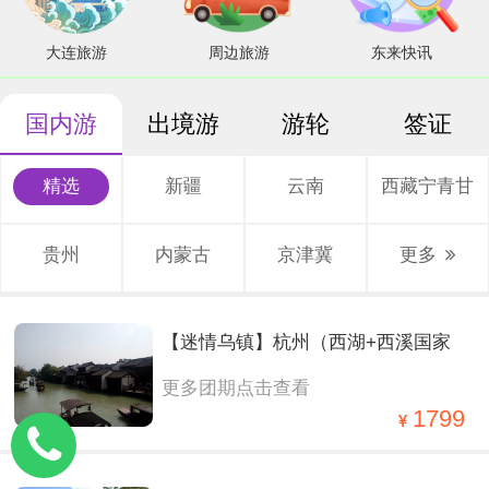
大连旅游
周边旅游
东来快讯
国内游
出境游
游轮
签证
精选
新疆
云南
西藏宁青甘
贵州
内蒙古
京津冀
更多
【迷情乌镇】杭州（西湖+西溪国家
更多团期点击查看
湿地公园）+两大水乡（乌镇西栅+西
1799
塘） 经典四西轻奢纯玩2晚3日游。