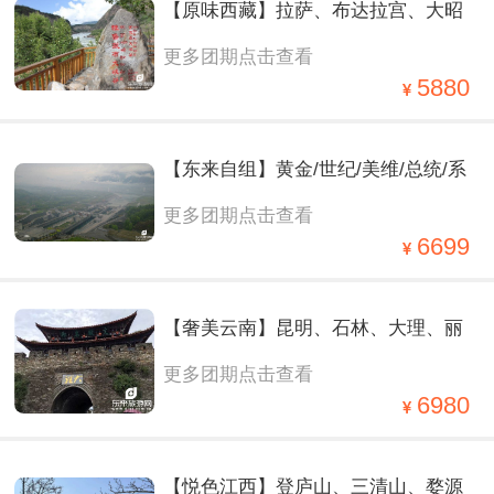
【原味西藏】拉萨、布达拉宫、大昭
更多团期点击查看
寺、巴松措、鲁朗林海、卡定沟、桃
5880
花沟、雅鲁藏布大峡谷、2飞2卧10日
【东来自组】黄金/世纪/美维/总统/系
游
更多团期点击查看
列—重庆、丰都鬼城、长江三峡（下
6699
水）、定制纯玩2飞6日
【奢美云南】昆明、石林、大理、丽
更多团期点击查看
江、西双版纳3飞 1 动 8 日
6980
【悦色江西】登庐山、三清山、婺源