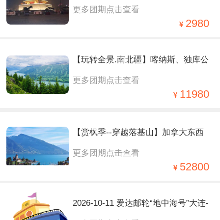
更多团期点击查看
宫、南泥湾、壶口瀑布 2 飞 5 日
2980
【玩转全景.南北疆】喀纳斯、独库公
更多团期点击查看
路、赛里木湖、那拉提大草原、库
11980
车、喀什、天池、吐鲁番、2飞一卧
【赏枫季--穿越落基山】加拿大东西
13日
更多团期点击查看
海岸+落基山+五大国家公园13/14日
52800
2026-10-11 爱达邮轮“地中海号”大连-