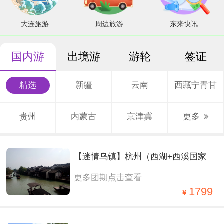
大连旅游
周边旅游
东来快讯
国内游
出境游
游轮
签证
精选
新疆
云南
西藏宁青甘
贵州
内蒙古
京津冀
更多
【迷情乌镇】杭州（西湖+西溪国家
更多团期点击查看
湿地公园）+两大水乡（乌镇西栅+西
1799
塘） 经典四西轻奢纯玩2晚3日游。